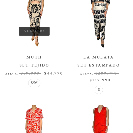
VENDIDO
MUTH
LA MULATA
SET TEJIDO
SET ESTAMPADO
SET
SET
$89.000
$44.990
$289.990
APROX.
APROX.
$159.990
S/M
S