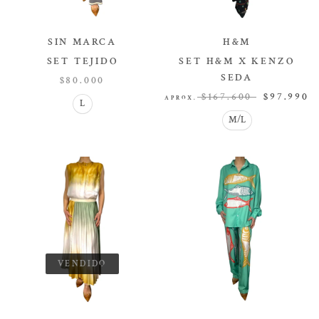
SIN MARCA
H&M
SET TEJIDO
SET H&M X KENZO
SET
SEDA
$80.000
SET
$167.600
$97.990
APROX.
L
M/L
VENDIDO