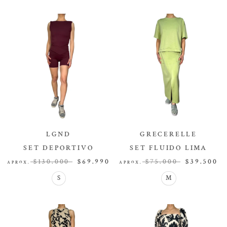
LGND
GRECERELLE
SET DEPORTIVO
SET FLUIDO LIMA
SET
SET
$130.000
$69.990
$75.000
$39.500
APROX.
APROX.
S
M