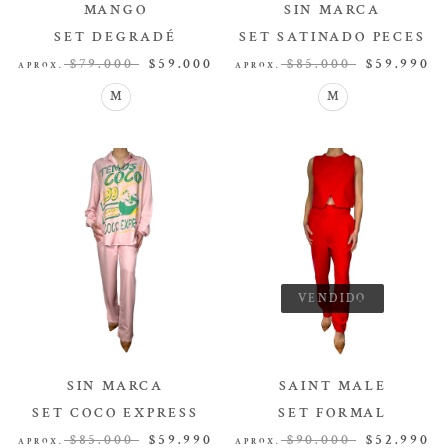
MANGO
SIN MARCA
SET DEGRADÉ
SET SATINADO PECES
SET
SET
$79.000
$59.000
$85.000
$59.990
APROX.
APROX.
M
M
VENDIDO
SIN MARCA
SAINT MALE
SET COCO EXPRESS
SET FORMAL
SET
SET
$85.000
$59.990
$90.000
$52.990
APROX.
APROX.