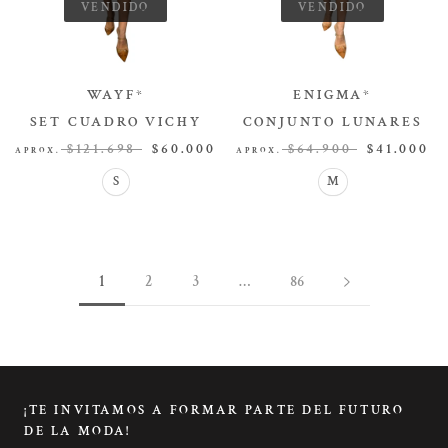
VENDIDO
VENDIDO
WAYF*
ENIGMA*
SET CUADRO VICHY
CONJUNTO LUNARES
SET
SET
$121.698
$60.000
$64.900
$41.000
APROX.
APROX.
S
M
1
2
3
…
86
¡TE INVITAMOS A FORMAR PARTE DEL FUTURO
DE LA MODA!