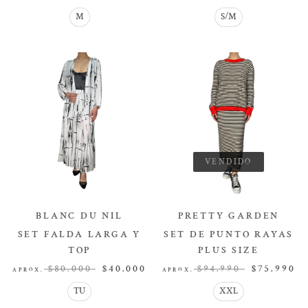
M
S/M
VENDIDO
BLANC DU NIL
PRETTY GARDEN
SET FALDA LARGA Y
SET DE PUNTO RAYAS
TOP
PLUS SIZE
SET
SET
$80.000
$40.000
$94.990
$75.990
APROX.
APROX.
TU
XXL