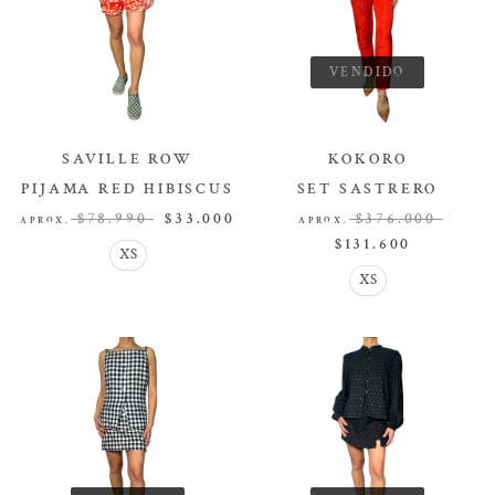
VENDIDO
SAVILLE ROW
KOKORO
PIJAMA RED HIBISCUS
SET SASTRERO
SET
SET
$78.990
$33.000
$376.000
APROX.
APROX.
$131.600
XS
XS