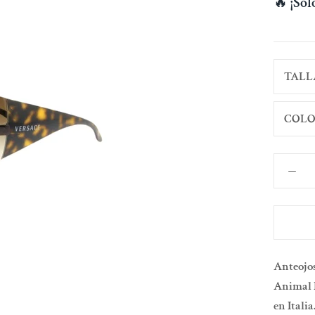
🔥
¡So
TALL
COLO
Anteojos
Animal P
en Italia