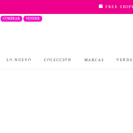
saltar
🛍️ FREE SHI
al
COMPRAR
VENDER
contenido
LO NUEVO
COLECCIÓN
MARCAS
VENDE
COLECCIÓN
MARCAS