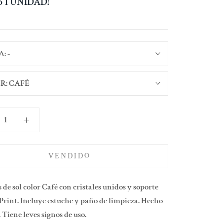
lo 1 UNIDAD!
A:
-
R:
CAFÉ
VENDIDO
 de sol color Café con cristales unidos y soporte
rint. Incluye estuche y paño de limpieza. Hecho
. Tiene leves signos de uso.