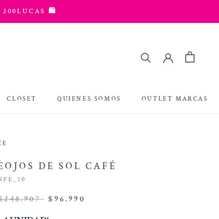
 200LUCAS 🛍️
CLOSET
QUIENES SOMOS
OUTLET MARCAS
OUTLET MARCAS
CE
EOJOS DE SOL CAFÉ
NFE_10
$248.907
$96.990