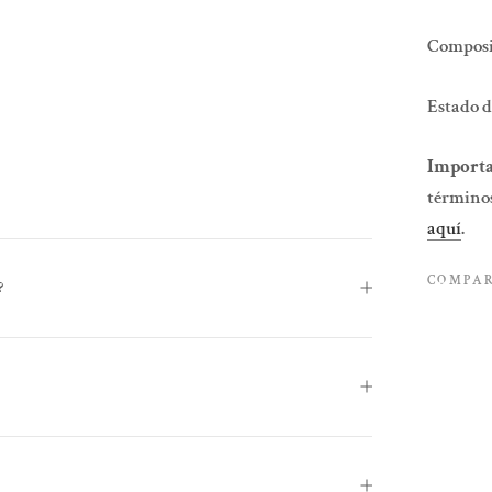
Composic
Estado d
Importa
términos
aquí
.
COMPA
?