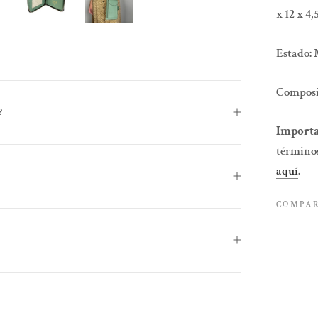
x 12 x 4
Estado:
Composi
?
Importa
términos
aquí
.
COMPA