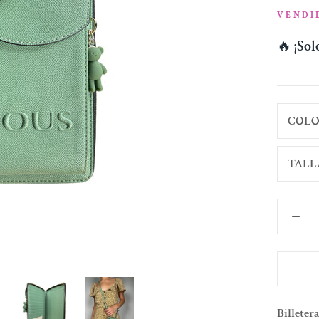
VENDI
🔥
¡So
COLO
TALL
Billeter