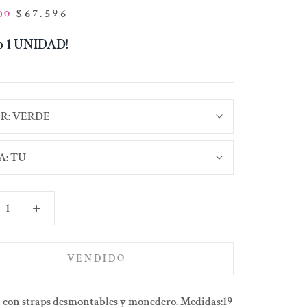
$67.596
DO
lo 1 UNIDAD!
R:
VERDE
A:
TU
VENDIDO
a con straps desmontables y monedero. Medidas:19