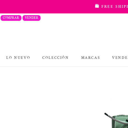
saltar
🛍️ FREE SHI
al
COMPRAR
VENDER
contenido
LO NUEVO
COLECCIÓN
MARCAS
VENDE
COLECCIÓN
MARCAS