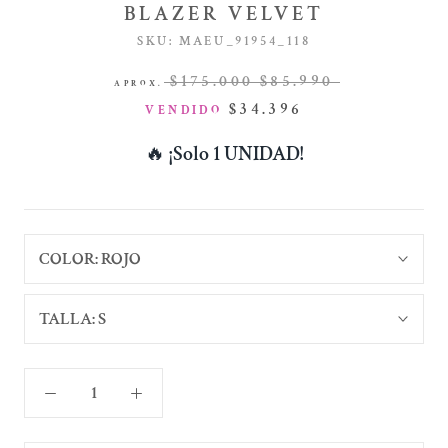
BLAZER VELVET
SKU:
MAEU_91954_118
$175.000
$85.990
APROX.
$34.396
VENDIDO
🔥
¡Solo 1 UNIDAD!
COLOR:
ROJO
TALLA:
S