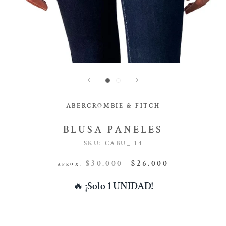
ABERCROMBIE & FITCH
BLUSA PANELES
SKU:
CABU_ 14
$30.000
$26.000
APROX.
🔥
¡Solo 1 UNIDAD!