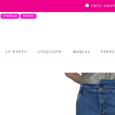
saltar
🛍️ FREE SHI
al
COMPRAR
VENDER
contenido
LO NUEVO
COLECCIÓN
MARCAS
VENDE
COLECCIÓN
MARCAS