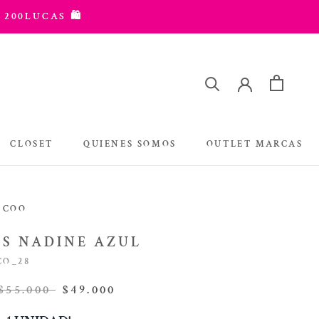
 200LUCAS 🛍️
CLOSET
QUIENES SOMOS
OUTLET MARCAS
OUTLET MARCAS
 COO
NS NADINE AZUL
CO_28
$55.000
$49.000