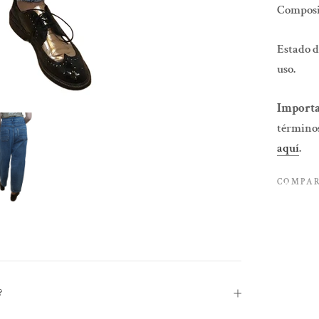
Composi
Estado d
uso.
Importa
términos
aquí
.
COMPA
?