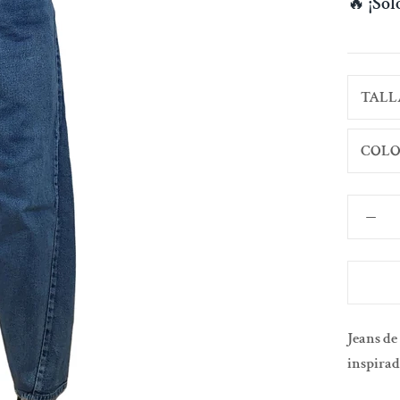
🔥
¡So
TALL
COLO
Jeans de
inspirada