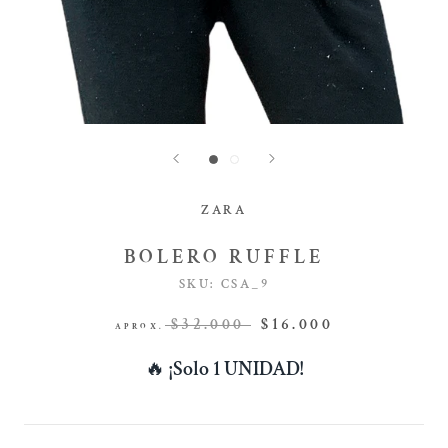
ZARA
BOLERO RUFFLE
SKU:
CSA_9
$32.000
$16.000
APROX.
🔥
¡Solo 1 UNIDAD!