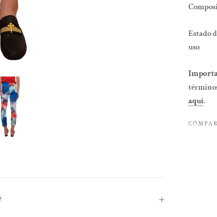
Composic
Estado d
uso
Importa
términos
aquí
.
COMPA
?