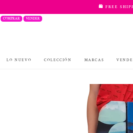
saltar
🛍️ FREE SHI
al
COMPRAR
VENDER
contenido
LO NUEVO
COLECCIÓN
MARCAS
VENDE
COLECCIÓN
MARCAS