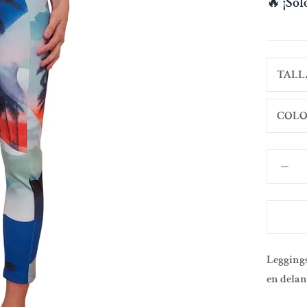
🔥
¡So
TALL
COLO
Leggings
en delan