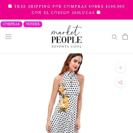
saltar
🛍️ FREE SHIPPING POR COMPRAS SOBRE $200.000
al
CON EL CÓDIGO 200LUCAS 🛍️
contenido
COMPRAR
VENDER