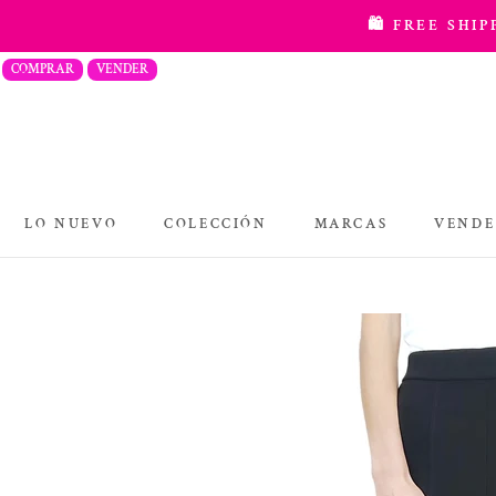
saltar
🛍️ FREE SHI
al
COMPRAR
VENDER
contenido
LO NUEVO
COLECCIÓN
MARCAS
VENDE
COLECCIÓN
MARCAS