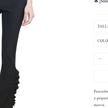
🔥
¡So
TALL
COLO
Pantalón
y pequeño
marca.