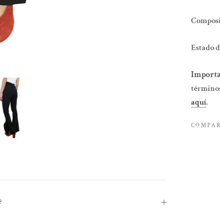
Composic
Estado d
Importa
términos
aquí
.
COMPA
?