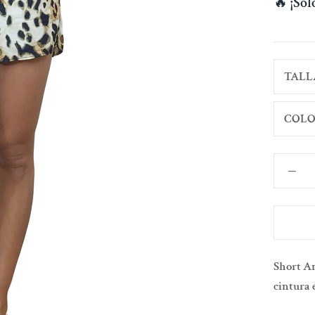
🔥
¡So
TALL
COLO
Short An
cintura 