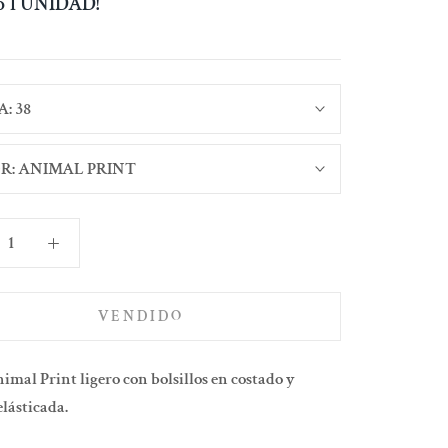
lo 1 UNIDAD!
A:
38
R:
ANIMAL PRINT
VENDIDO
imal Print ligero con bolsillos en costado y
elásticada.