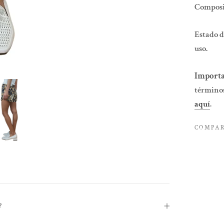
Composi
Estado d
uso.
Importa
términos
aquí
.
COMPA
?