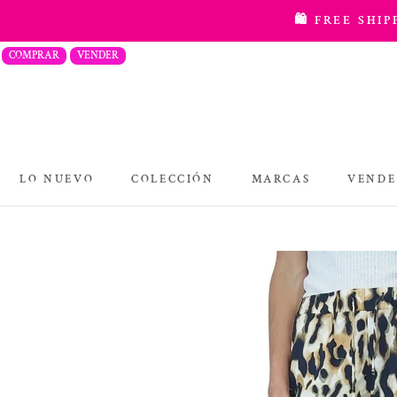
saltar
🛍️ FREE SHI
al
COMPRAR
VENDER
contenido
LO NUEVO
COLECCIÓN
MARCAS
VENDE
COLECCIÓN
MARCAS