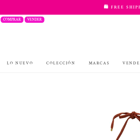
saltar
🛍️ FREE SHI
al
COMPRAR
VENDER
contenido
LO NUEVO
COLECCIÓN
MARCAS
VENDE
COLECCIÓN
MARCAS