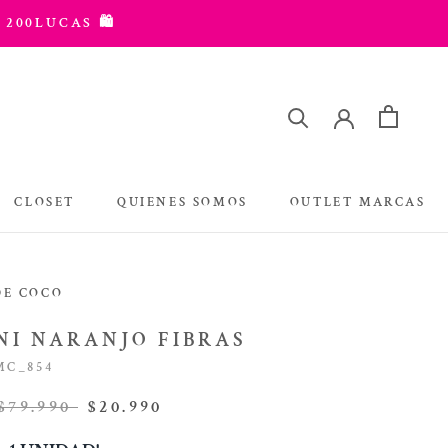
 200LUCAS 🛍️
CLOSET
QUIENES SOMOS
OUTLET MARCAS
OUTLET MARCAS
DE COCO
NI NARANJO FIBRAS
MC_854
$79.990
$20.990