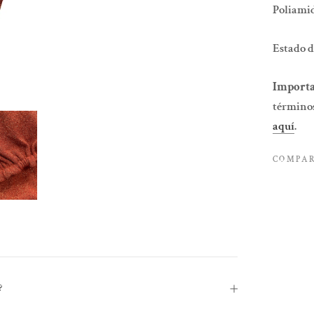
Poliamid
Estado d
Importa
términos
aquí
.
COMPA
?