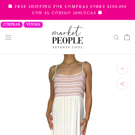
saltar
🛍️ FREE SHIPPING POR COMPRAS SOBRE $200.000
al
CON EL CÓDIGO 200LUCAS 🛍️
contenido
COMPRAR
VENDER